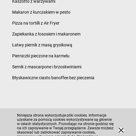
Kaszotto z warzywami
Makaron z kurczakiem w pesto
Pizza na tortilli z Air Fryer
Zapiekanka z łososiem i makaronem
Łatwy piernik z masą grysikową
Pierniczki pieczone na karmelu
Sernik z mascarpone i brzoskwiniami
Błyskawiczne ciasto banoffee bez pieczenia
Polityka prywatności i ciasteczka
Niniejsza strona wykorzystuje pliki cookies. Informacje
Regulamin serwisu i polityka prywatności
uzyskane za pomocą cookies wykorzystywane są głównie
w celach statystycznych. Pozostając na stronie godzisz się
Mapa strony
na ich zapisywanie w Twojej przeglądarce. Zawsze możesz
©
2026
Moja Gazetka Sp. z o.o.
skasować lub zablokować zapisywanie cookies,