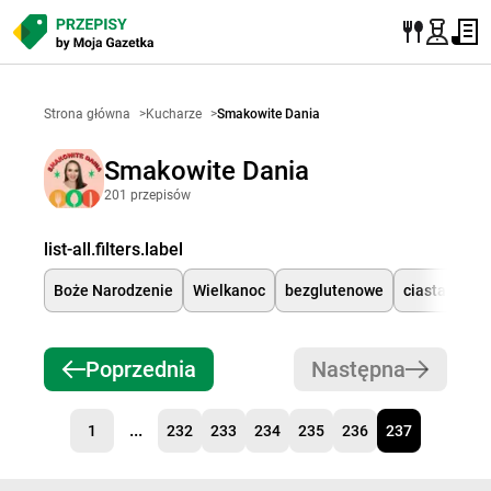
Strona główna
>
Kucharze
>
Smakowite Dania
Smakowite Dania
201 przepisów
list-all.filters.label
Boże Narodzenie
Wielkanoc
bezglutenowe
ciasta
cia
Poprzednia
Następna
...
1
232
233
234
235
236
237