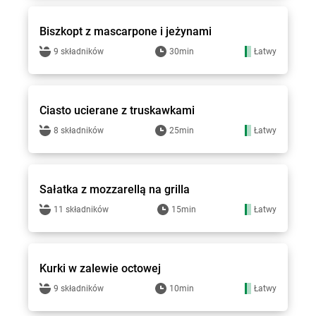
Biszkopt z mascarpone i jeżynami
9 składników
30min
Łatwy
Groszek - przepisy
Ciasto ucierane z truskawkami
8 składników
25min
Łatwy
Groszek - przepisy
Sałatka z mozzarellą na grilla
11 składników
15min
Łatwy
Groszek - przepisy
Kurki w zalewie octowej
9 składników
10min
Łatwy
Groszek - przepisy