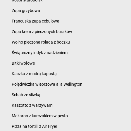
Rosół staropolski
Zupa grzybowa
Francuska zupa cebulowa
Zupa krem z pieczonych buraków
Wolno pieczona rolada z boczku
Świąteczny indyk z nadzieniem
Bitki wołowe
Kaczka z modrą kapustą
Polędwiczka wieprzowa à la Wellington
Schab ze śliwką
Kaszotto z warzywami
Makaron z kurczakiem w pesto
Pizza na tortilli z Air Fryer