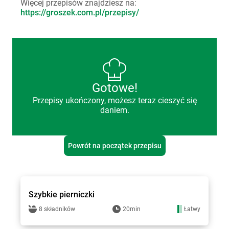
Więcej przepisów znajdziesz na:
https://groszek.com.pl/przepisy/
Gotowe!
Przepisy ukończony, możesz teraz cieszyć się
daniem.
Powrót na początek przepisu
Groszek - przepisy
Szybkie pierniczki
8 składników
20min
Łatwy
Groszek - przepisy