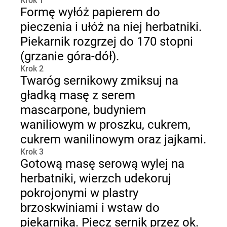
Krok 1
Formę wyłóż papierem do
pieczenia i ułóż na niej herbatniki.
Piekarnik rozgrzej do 170 stopni
(grzanie góra-dół).
Krok 2
Twaróg sernikowy zmiksuj na
gładką masę z serem
mascarpone, budyniem
waniliowym w proszku, cukrem,
cukrem wanilinowym oraz jajkami.
Krok 3
Gotową masę serową wylej na
herbatniki, wierzch udekoruj
pokrojonymi w plastry
brzoskwiniami i wstaw do
piekarnika. Piecz sernik przez ok.