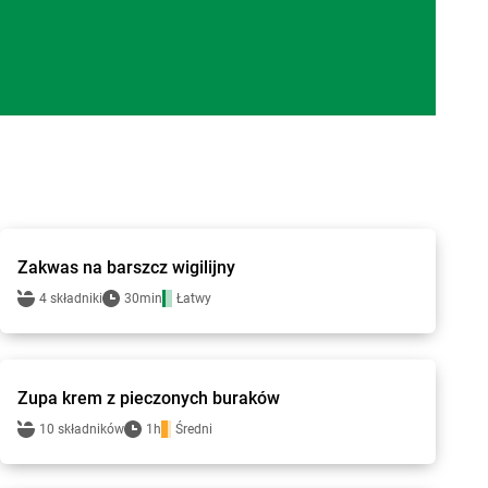
Smakowite Dania
Zakwas na barszcz wigilijny
4 składniki
30min
Łatwy
Smakowite Dania
Zupa krem z pieczonych buraków
10 składników
1h
Średni
Smakowite Dania