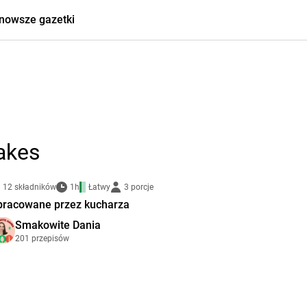
nowsze gazetki
akes
12 składników
1h
Łatwy
3 porcje
pracowane przez kucharza
Smakowite Dania
201 przepisów