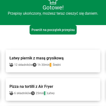
Gotowe!
Przepisy ukończony, możesz teraz cieszyć się daniem.
Powrót na początek przepisu
Smakowite Dania
Łatwy piernik z masą grysikową
12 składników
1h 30min
Średni
Smakowite Dania
Pizza na tortilli z Air Fryer
6 składników
25min
Łatwy
Smakowite Dania