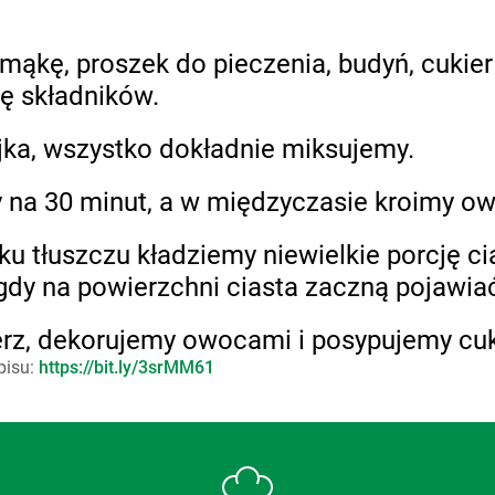
mąkę, proszek do pieczenia, budyń, cukier
ę składników.
jka, wszystko dokładnie miksujemy.
 na 30 minut, a w międzyczasie kroimy o
u tłuszczu kładziemy niewielkie porcję ci
gdy na powierzchni ciasta zaczną pojawiać
lerz, dekorujemy owocami i posypujemy c
pisu:
https://bit.ly/3srMM61