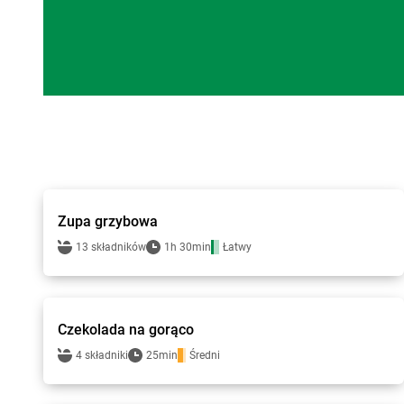
Smakowite Dania
Zupa grzybowa
13 składników
1h 30min
Łatwy
Smakowite Dania
Czekolada na gorąco
4 składniki
25min
Średni
Smakowite Dania