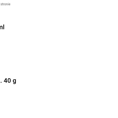
stronie
ml
. 40 g