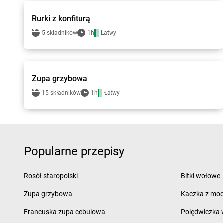
Rurki z konfiturą
5 składników
1h
Łatwy
Smakowite Dania
Zupa grzybowa
15 składników
1h
Łatwy
Popularne przepisy
Rosół staropolski
Bitki wołowe
Zupa grzybowa
Kaczka z mod
Francuska zupa cebulowa
Polędwiczka w