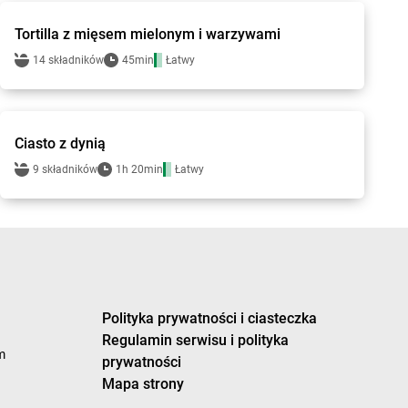
Tortilla z mięsem mielonym i warzywami
14 składników
45min
Łatwy
Smakowite Dania
Ciasto z dynią
9 składników
1h 20min
Łatwy
Polityka prywatności i ciasteczka
Regulamin serwisu i polityka
m
prywatności
Mapa strony