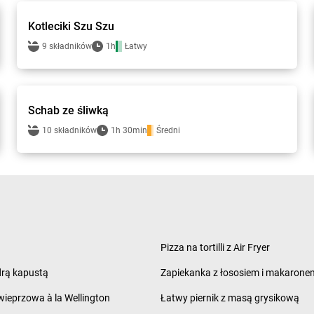
Kotleciki Szu Szu
9 składników
1h
Łatwy
Smakowite Dania
Schab ze śliwką
10 składników
1h 30min
Średni
Pizza na tortilli z Air Fryer
rą kapustą
Zapiekanka z łososiem i makarone
ieprzowa à la Wellington
Łatwy piernik z masą grysikową