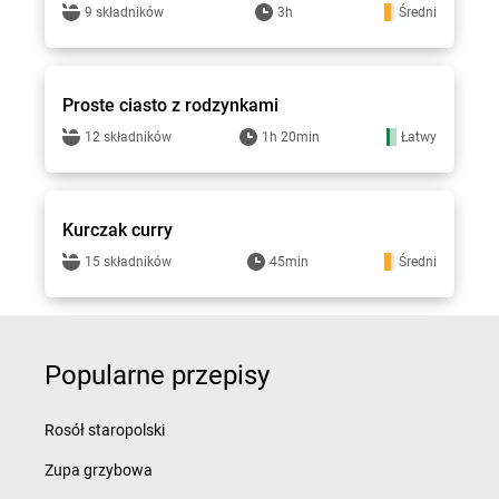
9 składników
3h
Średni
Hitpol - przepisy
Proste ciasto z rodzynkami
12 składników
1h 20min
Łatwy
Hitpol - przepisy
Kurczak curry
15 składników
45min
Średni
Popularne przepisy
Rosół staropolski
Zupa grzybowa