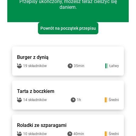
Przepisy ukończony, możesz teraz cieszyć się
daniem.
Powrót na początek przepisu
Hitpol - przepisy
Burger z dynią
19 składników
35min
Łatwy
Hitpol - przepisy
Tarta z boczkiem
14 składników
1h
Średni
Hitpol - przepisy
Roladki ze szparagami
10 składników
40min
Średni