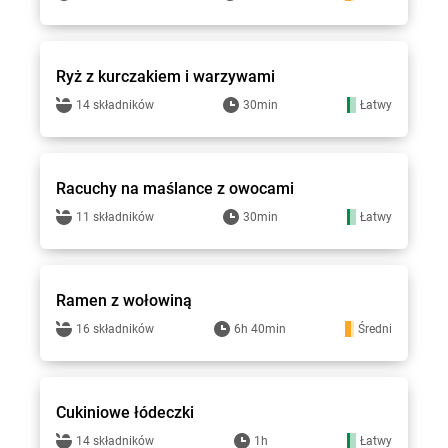
Hitpol - przepisy
Ryż z kurczakiem i warzywami
14 składników
30min
Łatwy
Hitpol - przepisy
Racuchy na maślance z owocami
11 składników
30min
Łatwy
Hitpol - przepisy
Ramen z wołowiną
16 składników
6h 40min
Średni
Hitpol - przepisy
Cukiniowe łódeczki
14 składników
1h
Łatwy