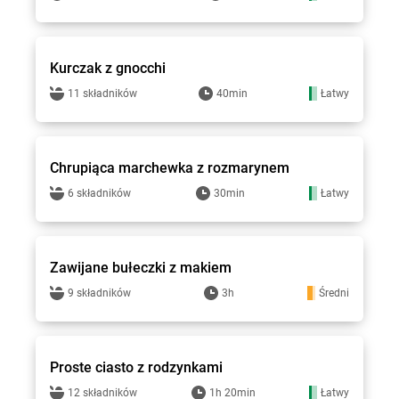
Hitpol - przepisy
Kurczak z gnocchi
11 składników
40min
Łatwy
Hitpol - przepisy
Chrupiąca marchewka z rozmarynem
6 składników
30min
Łatwy
Hitpol - przepisy
Zawijane bułeczki z makiem
9 składników
3h
Średni
Hitpol - przepisy
Proste ciasto z rodzynkami
12 składników
1h 20min
Łatwy