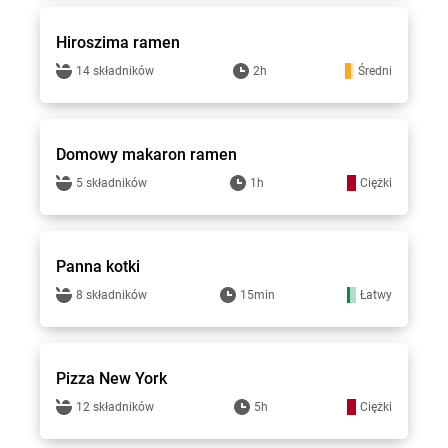
Hiroszima ramen
14 składników
2h
Średni
Top Gar
Domowy makaron ramen
5 składników
1h
Ciężki
Top Gar
Panna kotki
8 składników
15min
Łatwy
Top Gar
Pizza New York
12 składników
5h
Ciężki
Top Gar