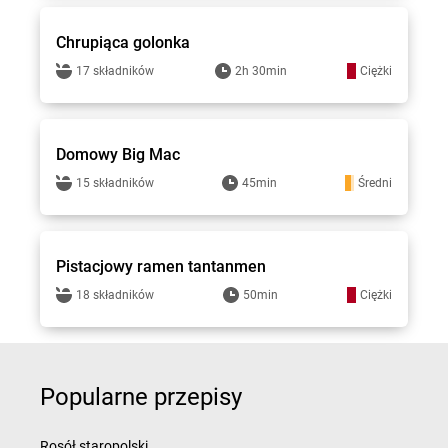
Chrupiąca golonka
17 składników
2h 30min
Ciężki
Top Gar
Domowy Big Mac
15 składników
45min
Średni
Top Gar
Pistacjowy ramen tantanmen
18 składników
50min
Ciężki
Popularne przepisy
Rosół staropolski