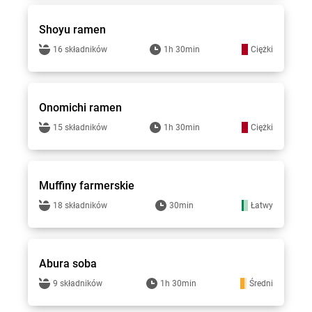
Shoyu ramen
16 składników
1h 30min
Ciężki
Top Gar
Onomichi ramen
15 składników
1h 30min
Ciężki
Top Gar
Muffiny farmerskie
18 składników
30min
Łatwy
Top Gar
Abura soba
9 składników
1h 30min
Średni
Top Gar