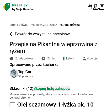
Strona główna
>
Najnowsze przepisy
>
Strona główna
Powrót do wszystkich przepisów
Przepis na Pikantna wieprzowina z
ryżem
12 składników
15min
Łatwy
4 porcje
Opracowane przez kucharza
Top Gar
53 przepisy
Składniki (12)
Skopiuj listę zakupów
Możesz oznaczać produkty, które posiadasz w domu kwadratami
po lewej stronie
Olej sezamowy 1 łyżka ok. 10