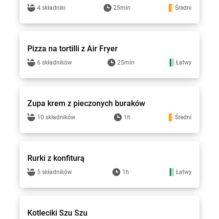
4 składniki
25min
Średni
Smakowite Dania
Pizza na tortilli z Air Fryer
6 składników
25min
Łatwy
Smakowite Dania
Zupa krem z pieczonych buraków
10 składników
1h
Średni
Smakowite Dania
Rurki z konfiturą
5 składników
1h
Łatwy
Smakowite Dania
Kotleciki Szu Szu