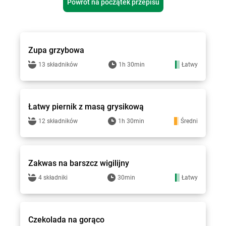
Powrót na początek przepisu
Smakowite Dania
Zupa grzybowa
13 składników
1h 30min
Łatwy
Smakowite Dania
Łatwy piernik z masą grysikową
12 składników
1h 30min
Średni
Smakowite Dania
Zakwas na barszcz wigilijny
4 składniki
30min
Łatwy
Smakowite Dania
Czekolada na gorąco