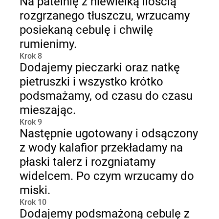
Na patelnię z niewielką ilością
rozgrzanego tłuszczu, wrzucamy
posiekaną cebulę i chwilę
rumienimy.
Krok 8
Dodajemy pieczarki oraz natkę
pietruszki i wszystko krótko
podsmażamy, od czasu do czasu
mieszając.
Krok 9
Następnie ugotowany i odsączony
z wody kalafior przekładamy na
płaski talerz i rozgniatamy
widelcem. Po czym wrzucamy do
miski.
Krok 10
Dodajemy podsmażoną cebulę z