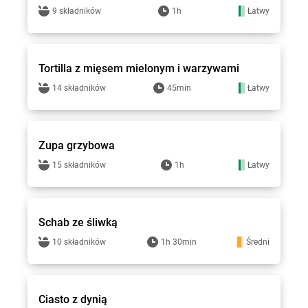
9 składników
1h
Łatwy
Smakowite Dania
Tortilla z mięsem mielonym i warzywami
14 składników
45min
Łatwy
Smakowite Dania
Zupa grzybowa
15 składników
1h
Łatwy
Smakowite Dania
Schab ze śliwką
10 składników
1h 30min
Średni
Smakowite Dania
Ciasto z dynią