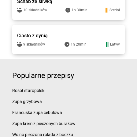
Schab ze śliwką
10 składników
1h 30min
Średni
Smakowite Dania
Ciasto z dynią
9 składników
1h 20min
Łatwy
Popularne przepisy
Rosół staropolski
Zupa grzybowa
Francuska zupa cebulowa
Zupa krem z pieczonych buraków
Wolno pieczona rolada z boczku