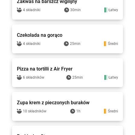
Zakwas na barszcz wigilijny
4 składniki
30min
Łatwy
Smakowite Dania
Czekolada na gorąco
4 składniki
25min
Średni
Smakowite Dania
Pizza na tortilli z Air Fryer
6 składników
25min
Łatwy
Smakowite Dania
Zupa krem z pieczonych buraków
10 składników
1h
Średni
Smakowite Dania