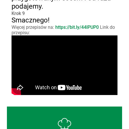
podajemy.
Krok 9
Smacznego!
Więcej przepisów na:
https://bit.ly/44lPUP0
Link do
przepisu: