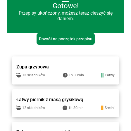
Gotowe!
Przepisy ukończony, możesz teraz cieszyć się
daniem.
Powrót na początek przepisu
Smakowite Dania
Zupa grzybowa
13 składników
1h 30min
Łatwy
Smakowite Dania
Łatwy piernik z masą grysikową
12 składników
1h 30min
Średni
Smakowite Dania