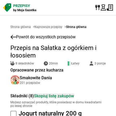
Strona główna
>
Najnowsze przepisy
>
Strona główna
Powrót do wszystkich przepisów
Przepis na Sałatka z ogórkiem i
łososiem
8 składników
20min
Łatwy
3 porcje
Opracowane przez kucharza
Smakowite Dania
201 przepisów
Składniki (8)
Skopiuj listę zakupów
Możesz oznaczać produkty, które posiadasz w domu kwadratami
po lewej stronie
Jogurt naturalny 200 g