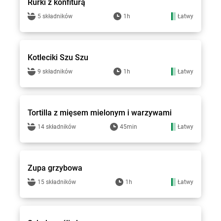
Rurki z konfiturą
5 składników
1h
Łatwy
Smakowite Dania
Kotleciki Szu Szu
9 składników
1h
Łatwy
Smakowite Dania
Tortilla z mięsem mielonym i warzywami
14 składników
45min
Łatwy
Smakowite Dania
Zupa grzybowa
15 składników
1h
Łatwy
Smakowite Dania