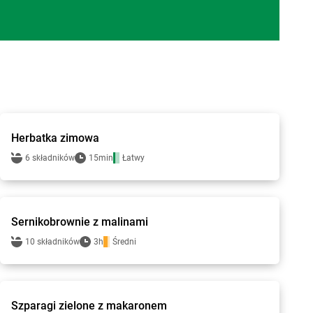
bi1 - przepisy
Herbatka zimowa
6 składników
15min
Łatwy
bi1 - przepisy
Sernikobrownie z malinami
10 składników
3h
Średni
bi1 - przepisy
Szparagi zielone z makaronem