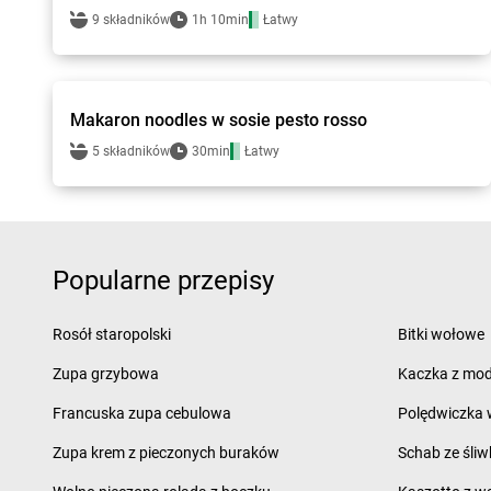
9 składników
1h 10min
Łatwy
bi1 - przepisy
Makaron noodles w sosie pesto rosso
5 składników
30min
Łatwy
Popularne przepisy
Rosół staropolski
Bitki wołowe
Zupa grzybowa
Kaczka z mod
Francuska zupa cebulowa
Polędwiczka w
Zupa krem z pieczonych buraków
Schab ze śliw