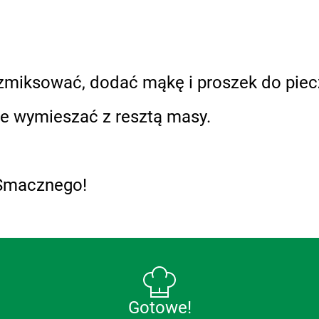
wy zmiksować, dodać mąkę i proszek do piec
tnie wymieszać z resztą masy.
 Smacznego!
Gotowe!