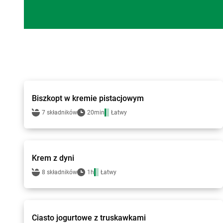
bi1 - przepisy
Biszkopt w kremie pistacjowym
7 składników
20min
Łatwy
bi1 - przepisy
Krem z dyni
8 składników
1h
Łatwy
bi1 - przepisy
Ciasto jogurtowe z truskawkami