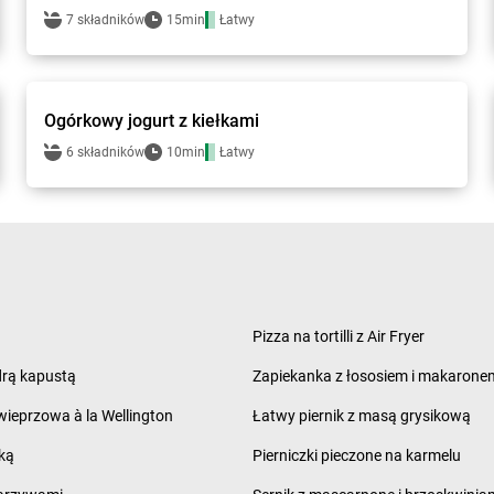
7 składników
15min
Łatwy
bi1 - przepisy
Ogórkowy jogurt z kiełkami
6 składników
10min
Łatwy
Pizza na tortilli z Air Fryer
rą kapustą
Zapiekanka z łososiem i makarone
ieprzowa à la Wellington
Łatwy piernik z masą grysikową
ką
Pierniczki pieczone na karmelu