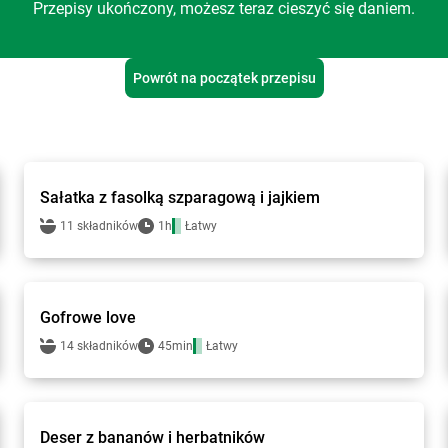
Przepisy ukończony, możesz teraz cieszyć się daniem.
Powrót na początek przepisu
bi1 - przepisy
Sałatka z fasolką szparagową i jajkiem
11 składników
1h
Łatwy
bi1 - przepisy
Gofrowe love
14 składników
45min
Łatwy
bi1 - przepisy
Deser z bananów i herbatników