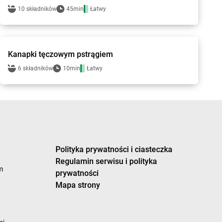
10 składników
45min
Łatwy
bi1 - przepisy
Kanapki tęczowym pstrągiem
6 składników
10min
Łatwy
Polityka prywatności i ciasteczka
Regulamin serwisu i polityka
m
prywatności
Mapa strony