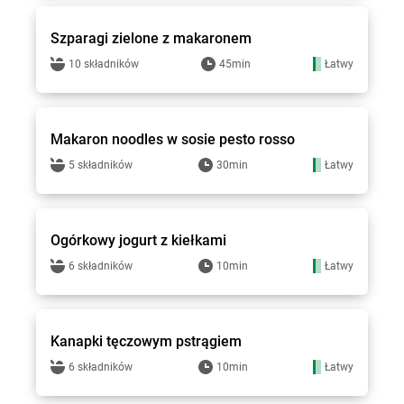
Szparagi zielone z makaronem
10 składników
45min
Łatwy
bi1 - przepisy
Makaron noodles w sosie pesto rosso
5 składników
30min
Łatwy
bi1 - przepisy
Ogórkowy jogurt z kiełkami
6 składników
10min
Łatwy
bi1 - przepisy
Kanapki tęczowym pstrągiem
6 składników
10min
Łatwy