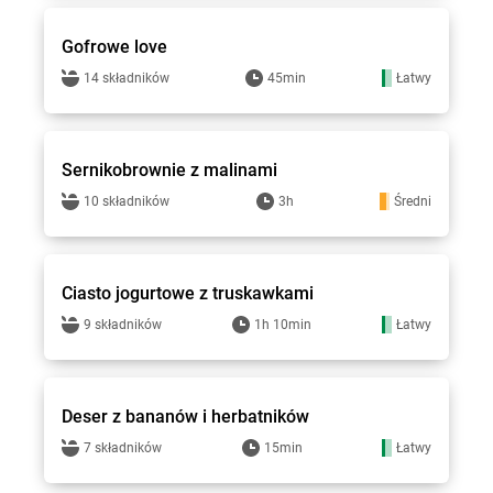
Gofrowe love
14 składników
45min
Łatwy
bi1 - przepisy
Sernikobrownie z malinami
10 składników
3h
Średni
bi1 - przepisy
Ciasto jogurtowe z truskawkami
9 składników
1h 10min
Łatwy
bi1 - przepisy
Deser z bananów i herbatników
7 składników
15min
Łatwy
bi1 - przepisy