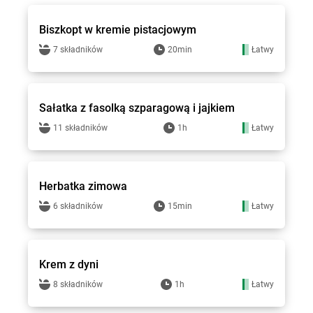
Biszkopt w kremie pistacjowym
7 składników
20min
Łatwy
bi1 - przepisy
Sałatka z fasolką szparagową i jajkiem
11 składników
1h
Łatwy
bi1 - przepisy
Herbatka zimowa
6 składników
15min
Łatwy
bi1 - przepisy
Krem z dyni
8 składników
1h
Łatwy
bi1 - przepisy