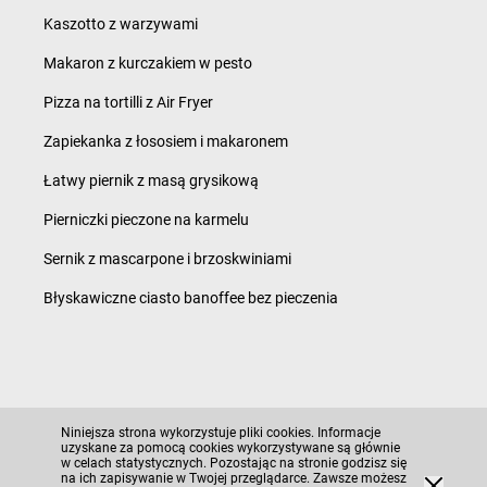
Kaszotto z warzywami
Makaron z kurczakiem w pesto
Pizza na tortilli z Air Fryer
Zapiekanka z łososiem i makaronem
Łatwy piernik z masą grysikową
Pierniczki pieczone na karmelu
Sernik z mascarpone i brzoskwiniami
Błyskawiczne ciasto banoffee bez pieczenia
Polityka prywatności i ciasteczka
Niniejsza strona wykorzystuje pliki cookies. Informacje
Regulamin serwisu i polityka prywatności
uzyskane za pomocą cookies wykorzystywane są głównie
w celach statystycznych. Pozostając na stronie godzisz się
Mapa strony
na ich zapisywanie w Twojej przeglądarce. Zawsze możesz