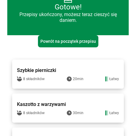
Gotowe!
Przepisy ukończony, możesz teraz cieszyć się
daniem.
Powrót na początek przepisu
Groszek - przepisy
Szybkie pierniczki
8 składników
20min
Łatwy
Groszek - przepisy
Kaszotto z warzywami
8 składników
30min
Łatwy
Groszek - przepisy