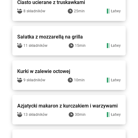
Ciasto ucierane z truskawkami
8 składników
25min
Łatwy
Groszek - przepisy
Sałatka z mozzarellą na grilla
11 składników
15min
Łatwy
Groszek - przepisy
Kurki w zalewie octowej
9 składników
10min
Łatwy
Groszek - przepisy
Azjatycki makaron z kurczakiem i warzywami
13 składników
30min
Łatwy
Groszek - przepisy