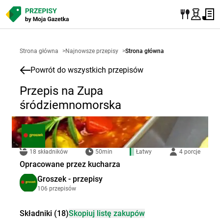
Strona główna
>
Najnowsze przepisy
>
Strona główna
Powrót do wszystkich przepisów
Przepis na Zupa
śródziemnomorska
18 składników
50min
Łatwy
4 porcje
Opracowane przez kucharza
Groszek - przepisy
106 przepisów
Składniki (18)
Skopiuj listę zakupów