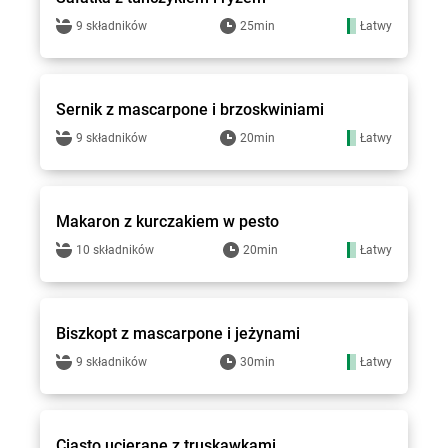
9 składników
25min
Łatwy
Groszek - przepisy
Sernik z mascarpone i brzoskwiniami
9 składników
20min
Łatwy
Groszek - przepisy
Makaron z kurczakiem w pesto
10 składników
20min
Łatwy
Groszek - przepisy
Biszkopt z mascarpone i jeżynami
9 składników
30min
Łatwy
Groszek - przepisy
Ciasto ucierane z truskawkami