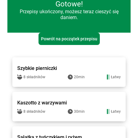
Gotowe!
Przepisy ukończony, możesz teraz cieszyć się
daniem.
Powrót na początek przepisu
Groszek - przepisy
Szybkie pierniczki
8 składników
20min
Łatwy
Groszek - przepisy
Kaszotto z warzywami
8 składników
30min
Łatwy
Groszek - przepisy
Sałatka z tuńczykiem i ryżem