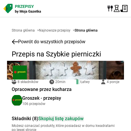
Strona główna
>
Najnowsze przepisy
>
Strona główna
Powrót do wszystkich przepisów
Przepis na Szybkie pierniczki
8 składników
20min
Łatwy
4 porcje
Opracowane przez kucharza
Groszek - przepisy
106 przepisów
Składniki (8)
Skopiuj listę zakupów
Możesz oznaczać produkty, które posiadasz w domu kwadratami
po lewej stronie