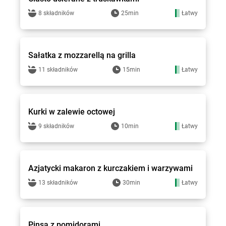
8 składników
25min
Łatwy
Groszek - przepisy
Sałatka z mozzarellą na grilla
11 składników
15min
Łatwy
Groszek - przepisy
Kurki w zalewie octowej
9 składników
10min
Łatwy
Groszek - przepisy
Azjatycki makaron z kurczakiem i warzywami
13 składników
30min
Łatwy
Groszek - przepisy
Pinsa z pomidorami