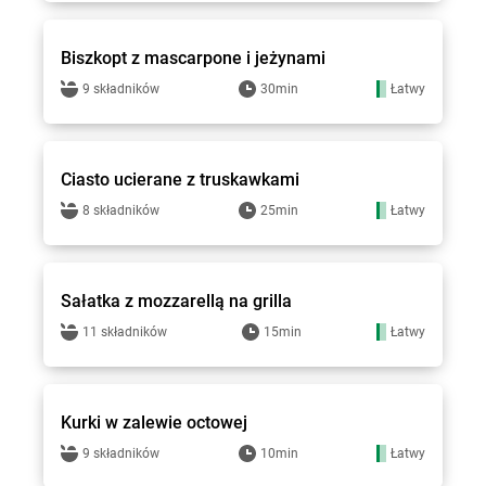
Groszek - przepisy
Biszkopt z mascarpone i jeżynami
9 składników
30min
Łatwy
Groszek - przepisy
Ciasto ucierane z truskawkami
8 składników
25min
Łatwy
Groszek - przepisy
Sałatka z mozzarellą na grilla
11 składników
15min
Łatwy
Groszek - przepisy
Kurki w zalewie octowej
9 składników
10min
Łatwy