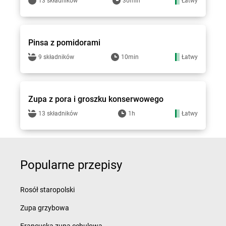
13 składników
30min
Łatwy
Groszek - przepisy
Pinsa z pomidorami
9 składników
10min
Łatwy
Groszek - przepisy
Zupa z pora i groszku konserwowego
13 składników
1h
Łatwy
Popularne przepisy
Rosół staropolski
Zupa grzybowa