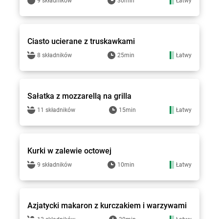
9 składników
30min
Łatwy
Groszek - przepisy
Ciasto ucierane z truskawkami
8 składników
25min
Łatwy
Groszek - przepisy
Sałatka z mozzarellą na grilla
11 składników
15min
Łatwy
Groszek - przepisy
Kurki w zalewie octowej
9 składników
10min
Łatwy
Groszek - przepisy
Azjatycki makaron z kurczakiem i warzywami