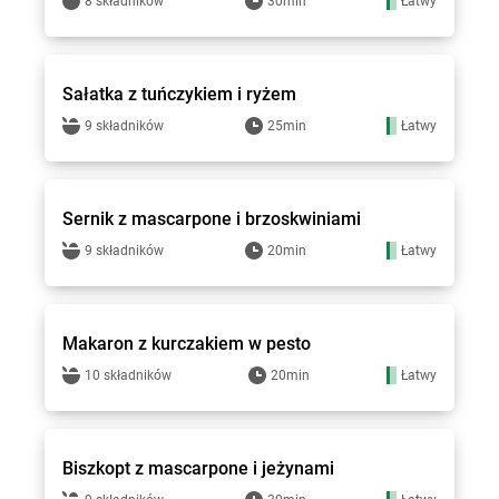
8 składników
30min
Łatwy
Groszek - przepisy
Sałatka z tuńczykiem i ryżem
9 składników
25min
Łatwy
Groszek - przepisy
Sernik z mascarpone i brzoskwiniami
9 składników
20min
Łatwy
Groszek - przepisy
Makaron z kurczakiem w pesto
10 składników
20min
Łatwy
Groszek - przepisy
Biszkopt z mascarpone i jeżynami