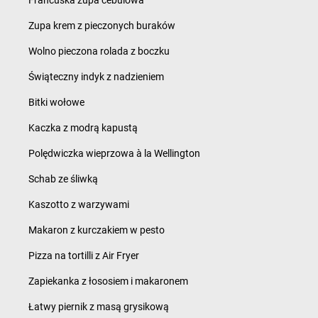
Francuska zupa cebulowa
Zupa krem z pieczonych buraków
Wolno pieczona rolada z boczku
Świąteczny indyk z nadzieniem
Bitki wołowe
Kaczka z modrą kapustą
Polędwiczka wieprzowa à la Wellington
Schab ze śliwką
Kaszotto z warzywami
Makaron z kurczakiem w pesto
Pizza na tortilli z Air Fryer
Zapiekanka z łososiem i makaronem
Łatwy piernik z masą grysikową