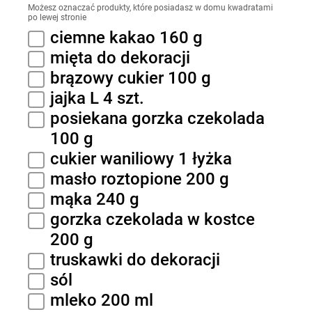
Możesz oznaczać produkty, które posiadasz w domu kwadratami
po lewej stronie
ciemne kakao 160 g
mięta do dekoracji
brązowy cukier 100 g
jajka L 4 szt.
posiekana gorzka czekolada
100 g
cukier waniliowy 1 łyżka
masło roztopione 200 g
mąka 240 g
gorzka czekolada w kostce
200 g
truskawki do dekoracji
sól
mleko 200 ml