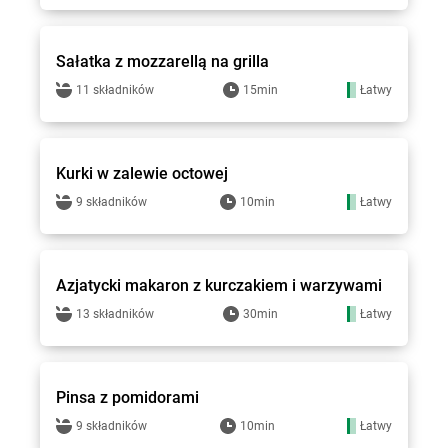
Groszek - przepisy
Sałatka z mozzarellą na grilla
11 składników
15min
Łatwy
Groszek - przepisy
Kurki w zalewie octowej
9 składników
10min
Łatwy
Groszek - przepisy
Azjatycki makaron z kurczakiem i warzywami
13 składników
30min
Łatwy
Groszek - przepisy
Pinsa z pomidorami
9 składników
10min
Łatwy