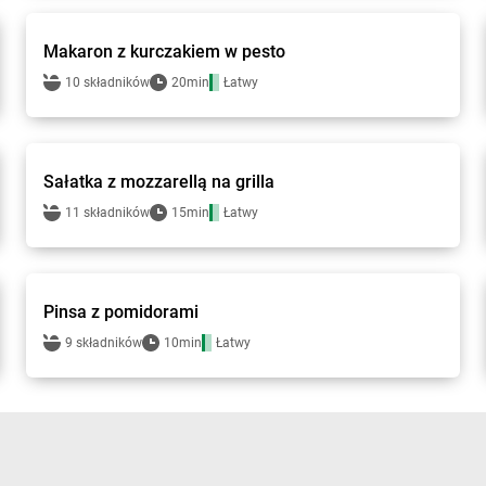
Makaron z kurczakiem w pesto
10 składników
20min
Łatwy
Groszek - przepisy
Sałatka z mozzarellą na grilla
11 składników
15min
Łatwy
Groszek - przepisy
Pinsa z pomidorami
9 składników
10min
Łatwy