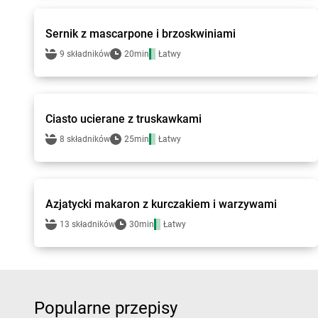
Sernik z mascarpone i brzoskwiniami
9 składników
20min
Łatwy
Groszek - przepisy
Ciasto ucierane z truskawkami
8 składników
25min
Łatwy
Groszek - przepisy
Azjatycki makaron z kurczakiem i warzywami
13 składników
30min
Łatwy
Popularne przepisy