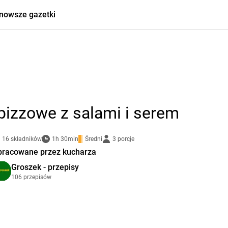
nowsze gazetki
pizzowe z salami i serem
16 składników
1h 30min
Średni
3 porcje
pracowane przez kucharza
Groszek - przepisy
106 przepisów