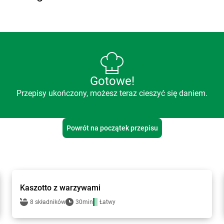
Gotowe!
Przepisy ukończony, możesz teraz cieszyć się daniem.
Powrót na początek przepisu
Groszek - przepisy
Kaszotto z warzywami
8 składników
30min
Łatwy
Groszek - przepisy