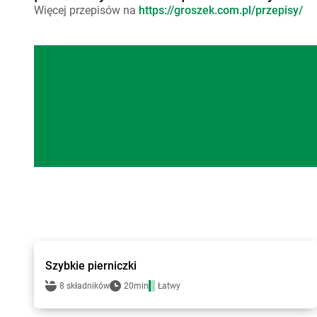
Więcej przepisów na
https://groszek.com.pl/przepisy/
Groszek - przepisy
Szybkie pierniczki
8 składników
20min
Łatwy
Groszek - przepisy