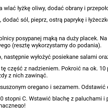
wlać łyżkę oliwy, dodać obrany i przepo
 dodać sól, pieprz, ostrą paprykę i łyżec
olnicy posypanej mąką na duży placek. N
wego (resztę wykorzystamy do podania).
 następnie wyłożyć posiekane salami oraz 
 tę część z nadzieniem. Pokroić na ok. 10
dy z nich zawinąć.
suszonym oregano i sezamem. Odstawić do
0 stopni C. Wstawić blachę z paluchami i 
macznego!