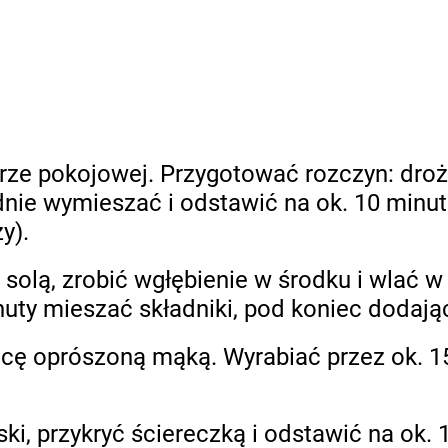
rze pokojowej. Przygotować rozczyn: droż
adnie wymieszać i odstawić na ok. 10 minu
y).
solą, zrobić wgłębienie w środku i wlać w
nuty mieszać składniki, pod koniec dodają
icę oprószoną mąką. Wyrabiać przez ok. 15
ki, przykryć ściereczką i odstawić na ok. 