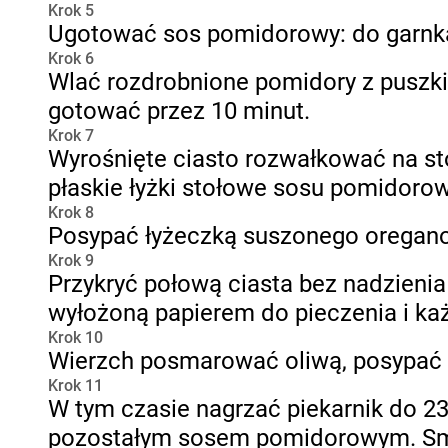
Krok 5
Ugotować sos pomidorowy: do garnka 
Krok 6
Wlać rozdrobnione pomidory z puszki,
gotować przez 10 minut.
Krok 7
Wyrośnięte ciasto rozwałkować na st
płaskie łyżki stołowe sosu pomidoro
Krok 8
Posypać łyżeczką suszonego oregano,
Krok 9
Przykryć połową ciasta bez nadzienia
wyłożoną papierem do pieczenia i każ
Krok 10
Wierzch posmarować oliwą, posypać 
Krok 11
W tym czasie nagrzać piekarnik do 23
pozostałym sosem pomidorowym. S