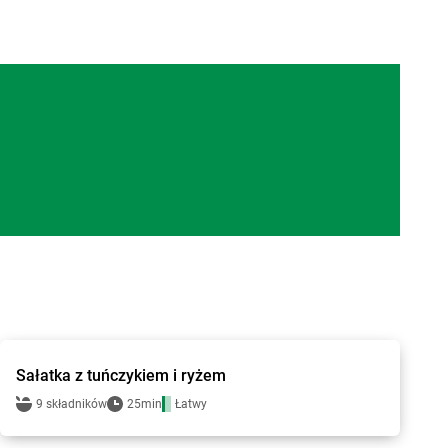
Groszek - przepisy
Sałatka z tuńczykiem i ryżem
9 składników
25min
Łatwy
Groszek - przepisy