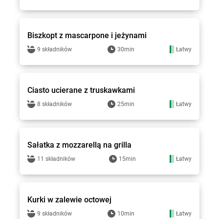
Groszek - przepisy
Biszkopt z mascarpone i jeżynami
9 składników
30min
Łatwy
Groszek - przepisy
Ciasto ucierane z truskawkami
8 składników
25min
Łatwy
Groszek - przepisy
Sałatka z mozzarellą na grilla
11 składników
15min
Łatwy
Groszek - przepisy
Kurki w zalewie octowej
9 składników
10min
Łatwy