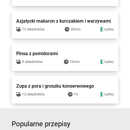
Groszek - przepisy
Azjatycki makaron z kurczakiem i warzywami
13 składników
30min
Łatwy
Groszek - przepisy
Pinsa z pomidorami
9 składników
10min
Łatwy
Groszek - przepisy
Zupa z pora i groszku konserwowego
13 składników
1h
Łatwy
Popularne przepisy