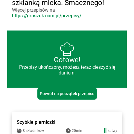
szklanką mleka. Smacznego!
Więcej przepisów na
https://groszek.com.pl/przepisy/
Gotowe!
Przepisy ukończony, możesz teraz cieszyć się
daniem.
Powrót na początek przepisu
Groszek - przepisy
Szybkie pierniczki
8 składników
20min
Łatwy