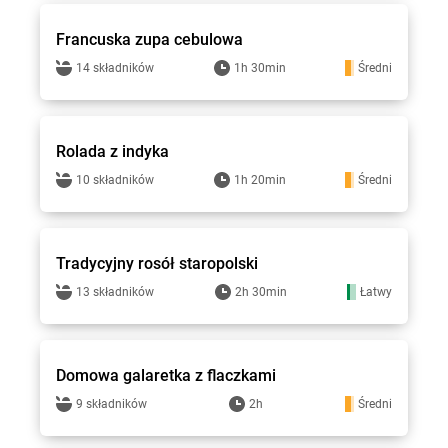
Francuska zupa cebulowa
14 składników
1h 30min
Średni
Stokrotka - przepisy
Rolada z indyka
10 składników
1h 20min
Średni
Stokrotka - przepisy
Tradycyjny rosół staropolski
13 składników
2h 30min
Łatwy
Stokrotka - przepisy
Domowa galaretka z flaczkami
9 składników
2h
Średni
Stokrotka - przepisy