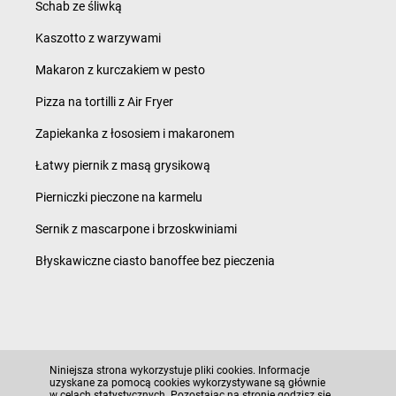
Schab ze śliwką
Kaszotto z warzywami
Makaron z kurczakiem w pesto
Pizza na tortilli z Air Fryer
Zapiekanka z łososiem i makaronem
Łatwy piernik z masą grysikową
Pierniczki pieczone na karmelu
Sernik z mascarpone i brzoskwiniami
Błyskawiczne ciasto banoffee bez pieczenia
Polityka prywatności i ciasteczka
Niniejsza strona wykorzystuje pliki cookies. Informacje
Regulamin serwisu i polityka prywatności
uzyskane za pomocą cookies wykorzystywane są głównie
w celach statystycznych. Pozostając na stronie godzisz się