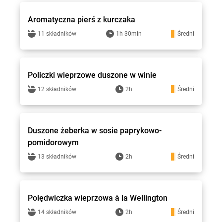
Aromatyczna pierś z kurczaka
11 składników
1h 30min
Średni
Stokrotka - przepisy
Policzki wieprzowe duszone w winie
12 składników
2h
Średni
Stokrotka - przepisy
Duszone żeberka w sosie paprykowo-
pomidorowym
13 składników
2h
Średni
Stokrotka - przepisy
Polędwiczka wieprzowa à la Wellington
14 składników
2h
Średni