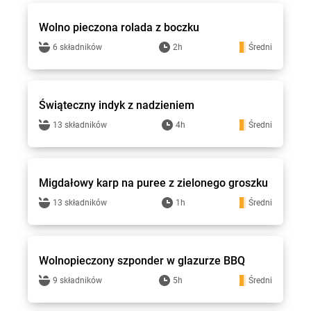
Wolno pieczona rolada z boczku
6 składników
2h
Średni
Stokrotka - przepisy
Świąteczny indyk z nadzieniem
13 składników
4h
Średni
Stokrotka - przepisy
Migdałowy karp na puree z zielonego groszku
13 składników
1h
Średni
Stokrotka - przepisy
Wolnopieczony szponder w glazurze BBQ
9 składników
5h
Średni
Stokrotka - przepisy