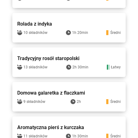
Stokrotka - przepisy
Rolada z indyka
10 składników
1h 20min
Średni
Stokrotka - przepisy
Tradycyjny rosół staropolski
13 składników
2h 30min
Łatwy
Stokrotka - przepisy
Domowa galaretka z flaczkami
9 składników
2h
Średni
Stokrotka - przepisy
Aromatyczna pierś z kurczaka
11 składników
1h 30min
Średni