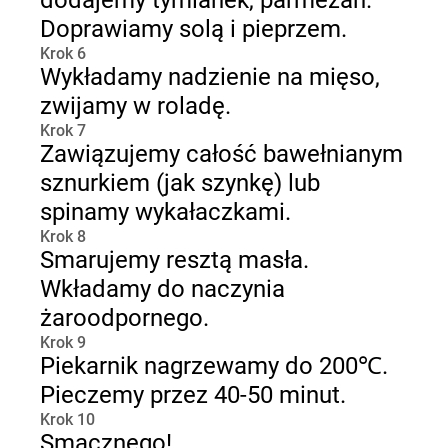
dodajemy tymianek, parmezan.
Doprawiamy solą i pieprzem.
Krok 6
Wykładamy nadzienie na mięso,
zwijamy w roladę.
Krok 7
Zawiązujemy całość bawełnianym
sznurkiem (jak szynkę) lub
spinamy wykałaczkami.
Krok 8
Smarujemy resztą masła.
Wkładamy do naczynia
żaroodpornego.
Krok 9
Piekarnik nagrzewamy do 200℃.
Pieczemy przez 40-50 minut.
Krok 10
Smacznego!