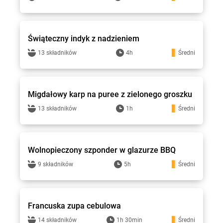
Stokrotka - przepisy
Świąteczny indyk z nadzieniem
13 składników
4h
Średni
Stokrotka - przepisy
Migdałowy karp na puree z zielonego groszku
13 składników
1h
Średni
Stokrotka - przepisy
Wolnopieczony szponder w glazurze BBQ
9 składników
5h
Średni
Stokrotka - przepisy
Francuska zupa cebulowa
14 składników
1h 30min
Średni