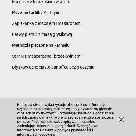
Makaron z kurczakiem w pesto
Pizza na tortilli z Air Fryer
Zapiekanka z łososiem i makaronem
Łatwy piernik z masą grysikową
Pierniczki pieczone na karmelu
Sernik z mascarpone i brzoskwiniami
Błyskawiczne ciasto banoffee bez pieczenia
Polityka prywatności i ciasteczka
Niniejsza strona wykorzystuje pliki cookies. Informacje
Regulamin serwisu i polityka prywatności
uzyskane za pomocą cookies wykorzystywane są głównie
w celach statystycznych. Pozostając na stronie godzisz się
Mapa strony
na ich zapisywanie w Twojej przeglądarce. Zawsze możesz
©
2026
Moja Gazetka Sp. z o.o.
skasować lub zablokować zapisywanie cookies,
zmieniając ustawienia przeglądarki. Szczegółowe
informacje znajdziesz w
polityce prywatności i
informacjach ocookies
.