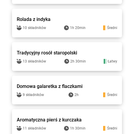
Stokrotka - przepisy
Rolada z indyka
10 składników
1h 20min
Średni
Stokrotka - przepisy
Tradycyjny rosół staropolski
13 składników
2h 30min
Łatwy
Stokrotka - przepisy
Domowa galaretka z flaczkami
9 składników
2h
Średni
Stokrotka - przepisy
Aromatyczna pierś z kurczaka
11 składników
1h 30min
Średni