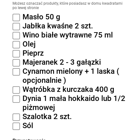
Możesz oznaczać produkty, które posiadasz w domu kwadratami
po lewej stronie
Masło 50 g
Jabłka kwaśne 2 szt.
Wino białe wytrawne 75 ml
Olej
Pieprz
Majeranek 2 - 3 gałązki
Cynamon mielony + 1 laska (
opcjonalnie )
Wątróbka z kurczaka 400 g
Dynia 1 mała hokkaido lub 1/2
piżmowej
Szalotka 2 szt.
Sól