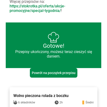
Więcej przepisów na:
https://stokrotka.pl/oferta/akcje-
promocyjne/specjal-tygodnia/
!
Gotowe!
Przepisy ukończony, możesz teraz cieszyć się
daniem.
Powrót na początek przepisu
Stokrotka - przepisy
Wolno pieczona rolada z boczku
6 składników
2h
Średni