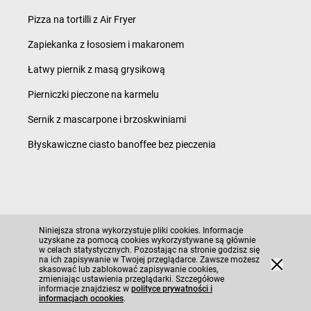
Pizza na tortilli z Air Fryer
Zapiekanka z łososiem i makaronem
Łatwy piernik z masą grysikową
Pierniczki pieczone na karmelu
Sernik z mascarpone i brzoskwiniami
Błyskawiczne ciasto banoffee bez pieczenia
Polityka prywatności i ciasteczka
Niniejsza strona wykorzystuje pliki cookies. Informacje
Regulamin serwisu i polityka prywatności
uzyskane za pomocą cookies wykorzystywane są głównie
w celach statystycznych. Pozostając na stronie godzisz się
Mapa strony
na ich zapisywanie w Twojej przeglądarce. Zawsze możesz
©
2026
Moja Gazetka Sp. z o.o.
skasować lub zablokować zapisywanie cookies,
zmieniając ustawienia przeglądarki. Szczegółowe
informacje znajdziesz w
polityce prywatności i
informacjach ocookies
.