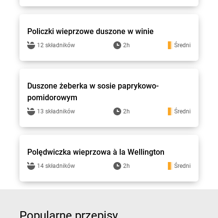
Stokrotka - przepisy
Policzki wieprzowe duszone w winie
12 składników
2h
Średni
Stokrotka - przepisy
Duszone żeberka w sosie paprykowo-
pomidorowym
13 składników
2h
Średni
Stokrotka - przepisy
Polędwiczka wieprzowa à la Wellington
14 składników
2h
Średni
Popularne przepisy