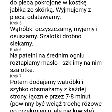
do pieca pokrojone w kostkę
jabłka ze skórką. Wyjmujemy z
pieca, odstawiamy.
Krok 5
Wątróbki oczyszczamy, myjemy i
osuszamy. Szalotki drobno
siekamy.
Krok 6
Na patelni na średnim ogniu
roztapiamy masło i szklimy na nim
szalotkę.
Krok 7
Potem dodajemy wątróbki i
szybko obsmażamy z każdej
strony, łącznie przez 7-8 minut
(powinny być wciąż trochę różowe
po przekrojeniu, ale nie krwiste).