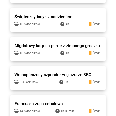
Stokrotka - przepisy
Świąteczny indyk z nadzieniem
13 składników
4h
Średni
Stokrotka - przepisy
Migdałowy karp na puree z zielonego groszku
13 składników
1h
Średni
Stokrotka - przepisy
Wolnopieczony szponder w glazurze BBQ
9 składników
5h
Średni
Stokrotka - przepisy
Francuska zupa cebulowa
14 składników
1h 30min
Średni