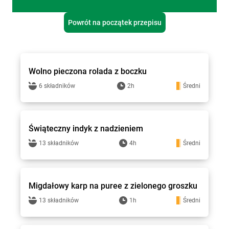
Powrót na początek przepisu
Stokrotka - przepisy
Wolno pieczona rolada z boczku
6 składników
2h
Średni
Stokrotka - przepisy
Świąteczny indyk z nadzieniem
13 składników
4h
Średni
Stokrotka - przepisy
Migdałowy karp na puree z zielonego groszku
13 składników
1h
Średni
Stokrotka - przepisy