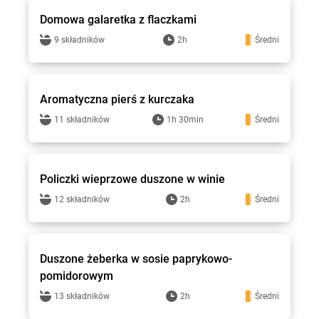
Domowa galaretka z flaczkami
9 składników
2h
Średni
Stokrotka - przepisy
Aromatyczna pierś z kurczaka
11 składników
1h 30min
Średni
Stokrotka - przepisy
Policzki wieprzowe duszone w winie
12 składników
2h
Średni
Stokrotka - przepisy
Duszone żeberka w sosie paprykowo-
pomidorowym
13 składników
2h
Średni