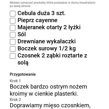
Możesz oznaczać produkty, które posiadasz w domu kwadratami
po lewej stronie
Cebula duża 3 szt.
Pieprz cayenne
Majeranek otarty 2 łyżki
Sól
Drewniane wykałaczki
Boczek surowy 1/2 kg
Czosnek 2 ząbki roztarte z
solą
Przygotowanie
Krok 1
Boczek bardzo ostrym nożem
kroimy w cienkie plasterki.
Krok 2
Doprawiamy mięso czosnkiem,