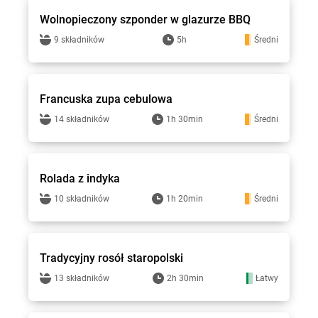
Wolnopieczony szponder w glazurze BBQ
9 składników
5h
Średni
Stokrotka - przepisy
Francuska zupa cebulowa
14 składników
1h 30min
Średni
Stokrotka - przepisy
Rolada z indyka
10 składników
1h 20min
Średni
Stokrotka - przepisy
Tradycyjny rosół staropolski
13 składników
2h 30min
Łatwy
Stokrotka - przepisy