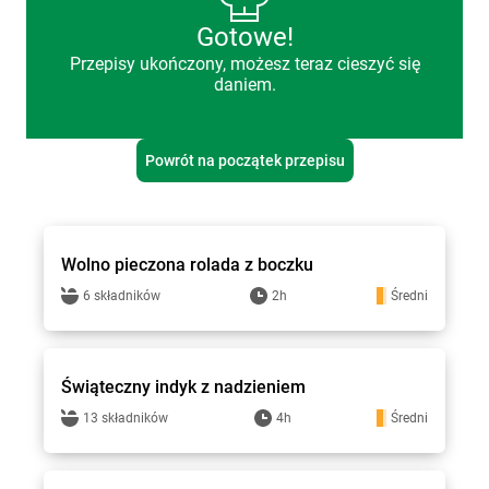
Gotowe!
Przepisy ukończony, możesz teraz cieszyć się
daniem.
Powrót na początek przepisu
Stokrotka - przepisy
Wolno pieczona rolada z boczku
6 składników
2h
Średni
Stokrotka - przepisy
Świąteczny indyk z nadzieniem
13 składników
4h
Średni
Stokrotka - przepisy