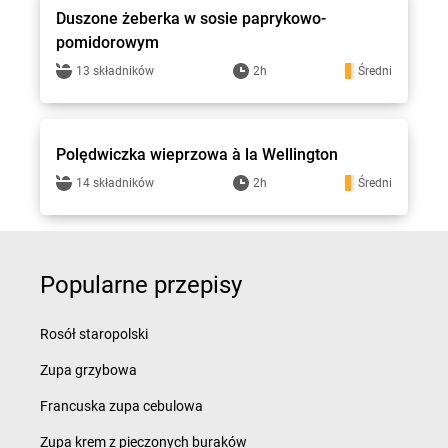
Duszone żeberka w sosie paprykowo-
pomidorowym
13 składników
2h
Średni
Stokrotka - przepisy
Polędwiczka wieprzowa à la Wellington
14 składników
2h
Średni
Popularne przepisy
Rosół staropolski
Zupa grzybowa
Francuska zupa cebulowa
Zupa krem z pieczonych buraków