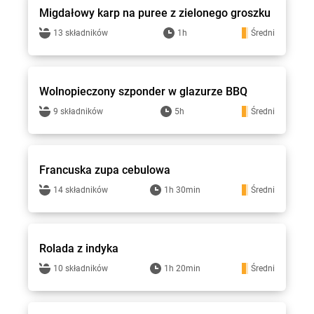
Migdałowy karp na puree z zielonego groszku
13 składników
1h
Średni
Stokrotka - przepisy
Wolnopieczony szponder w glazurze BBQ
9 składników
5h
Średni
Stokrotka - przepisy
Francuska zupa cebulowa
14 składników
1h 30min
Średni
Stokrotka - przepisy
Rolada z indyka
10 składników
1h 20min
Średni
Stokrotka - przepisy