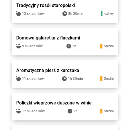
Tradycyjny rosół staropolski
13 składników
2h 30min
Łatwy
Stokrotka - przepisy
Domowa galaretka z flaczkami
9 składników
2h
Średni
Stokrotka - przepisy
Aromatyczna pierś z kurczaka
11 składników
1h 30min
Średni
Stokrotka - przepisy
Policzki wieprzowe duszone w winie
12 składników
2h
Średni
Stokrotka - przepisy