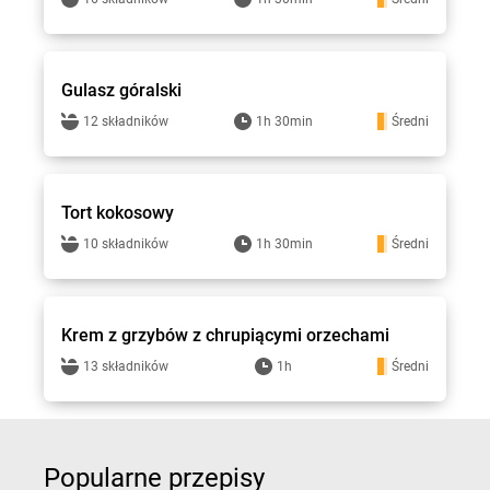
Gotuję z Lewiatanem
Gulasz góralski
12 składników
1h 30min
Średni
Gotuję z Lewiatanem
Tort kokosowy
10 składników
1h 30min
Średni
Gotuję z Lewiatanem
Krem z grzybów z chrupiącymi orzechami
13 składników
1h
Średni
Popularne przepisy