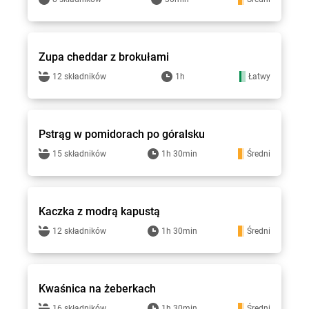
Gotuję z Lewiatanem
Zupa cheddar z brokułami
12 składników
1h
Łatwy
Gotuję z Lewiatanem
Pstrąg w pomidorach po góralsku
15 składników
1h 30min
Średni
Gotuję z Lewiatanem
Kaczka z modrą kapustą
12 składników
1h 30min
Średni
Gotuję z Lewiatanem
Kwaśnica na żeberkach
16 składników
1h 30min
Średni