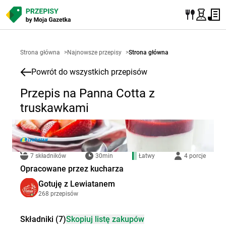
Strona główna
>
Najnowsze przepisy
>
Strona główna
Powrót do wszystkich przepisów
Przepis na Panna Cotta z
truskawkami
7 składników
30min
Łatwy
4 porcje
Opracowane przez kucharza
Gotuję z Lewiatanem
268 przepisów
Składniki (7)
Skopiuj listę zakupów