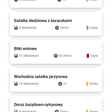
Gotuję z Lewiatanem
Sałatka śledziowa z buraczkami
8 składników
30min
Łatwy
Gotuję z Lewiatanem
Bitki wołowe
10 składników
3h 30min
Ciężki
Gotuję z Lewiatanem
Wschodnia sałatka jarzynowa
14 składników
1h
Średni
Gotuję z Lewiatanem
Dorsz bazyliowo-cytrynowy
8 składników
30min
Średni