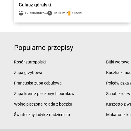
Gulasz góralski
12 składników
1h 30min
Średni
Popularne przepisy
Rosół staropolski
Bitki wołowe
Zupa grzybowa
Kaczka z mod
Francuska zupa cebulowa
Polędwiczka w
Zupa krem z pieczonych buraków
Schab ze śliw
Wolno pieczona rolada z boczku
Kaszotto z w
Świąteczny indyk z nadzieniem
Makaron z ku