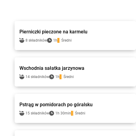
Gotuję z Lewiatanem
Pierniczki pieczone na karmelu
8 składników
1h
Średni
Gotuję z Lewiatanem
Wschodnia sałatka jarzynowa
14 składników
1h
Średni
Gotuję z Lewiatanem
Pstrąg w pomidorach po góralsku
15 składników
1h 30min
Średni
Gotuję z Lewiatanem