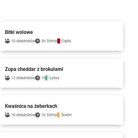
Gotuję z Lewiatanem
Bitki wołowe
10 składników
3h 30min
Ciężki
Gotuję z Lewiatanem
Zupa cheddar z brokułami
12 składników
1h
Łatwy
Gotuję z Lewiatanem
Kwaśnica na żeberkach
16 składników
1h 30min
Średni
Gotuję z Lewiatanem