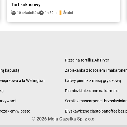
Tort kokosowy
10 składników
1h 30min
Średni
Pizza na tortilli z Air Fryer
rą kapustą
Zapiekanka z łososiem i makarone
ieprzowa à la Wellington
Łatwy piernik z masą grysikową
ką
Pierniczki pieczone na karmelu
arzywami
Sernik z mascarpone i brzoskwinia
rczakiem w pesto
Błyskawiczne ciasto banoffee bez 
©
2026
Moja Gazetka Sp. z o.o.