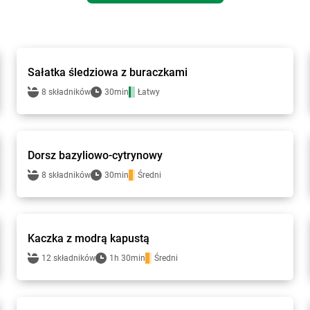
Gotuję z Lewiatanem
Sałatka śledziowa z buraczkami
8 składników
30min
Łatwy
Gotuję z Lewiatanem
Dorsz bazyliowo-cytrynowy
8 składników
30min
Średni
Gotuję z Lewiatanem
Kaczka z modrą kapustą
12 składników
1h 30min
Średni
Gotuję z Lewiatanem