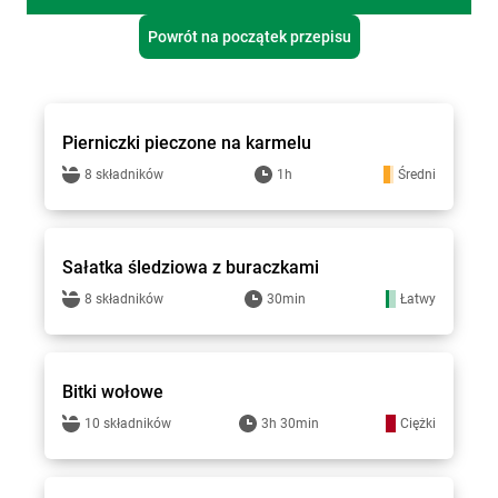
Powrót na początek przepisu
Gotuję z Lewiatanem
Pierniczki pieczone na karmelu
8 składników
1h
Średni
Gotuję z Lewiatanem
Sałatka śledziowa z buraczkami
8 składników
30min
Łatwy
Gotuję z Lewiatanem
Bitki wołowe
10 składników
3h 30min
Ciężki
Gotuję z Lewiatanem