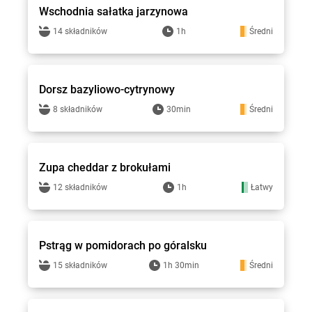
Wschodnia sałatka jarzynowa
14 składników
1h
Średni
Gotuję z Lewiatanem
Dorsz bazyliowo-cytrynowy
8 składników
30min
Średni
Gotuję z Lewiatanem
Zupa cheddar z brokułami
12 składników
1h
Łatwy
Gotuję z Lewiatanem
Pstrąg w pomidorach po góralsku
15 składników
1h 30min
Średni
Gotuję z Lewiatanem