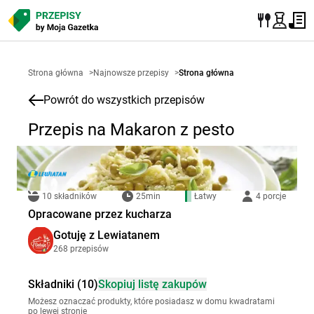
Strona główna
>
Najnowsze przepisy
>
Strona główna
Powrót do wszystkich przepisów
Przepis na Makaron z pesto
10 składników
25min
Łatwy
4 porcje
Opracowane przez kucharza
Gotuję z Lewiatanem
268 przepisów
Składniki (10)
Skopiuj listę zakupów
Możesz oznaczać produkty, które posiadasz w domu kwadratami
po lewej stronie