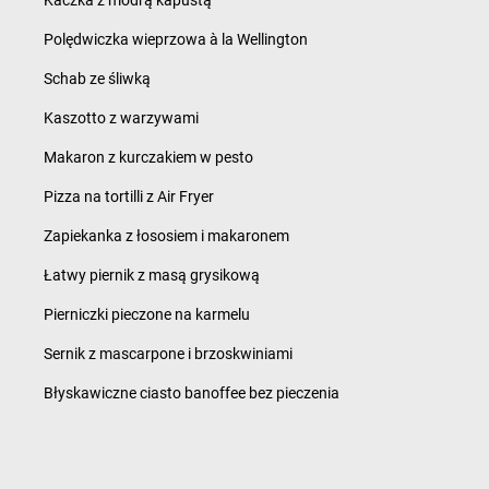
Kaczka z modrą kapustą
Polędwiczka wieprzowa à la Wellington
Schab ze śliwką
Kaszotto z warzywami
Makaron z kurczakiem w pesto
Pizza na tortilli z Air Fryer
Zapiekanka z łososiem i makaronem
Łatwy piernik z masą grysikową
Pierniczki pieczone na karmelu
Sernik z mascarpone i brzoskwiniami
Błyskawiczne ciasto banoffee bez pieczenia